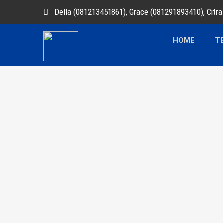
Della (081213451861), Grace (081291893410), Citr
HOME
T