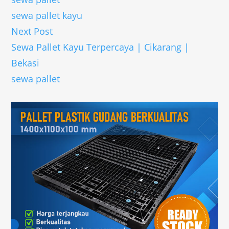
sewa pallet kayu
Next Post
Sewa Pallet Kayu Terpercaya | Cikarang |
Bekasi
sewa pallet