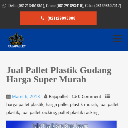
Della (081213451861), Grace (081291893410), Citra (081398607017)
(021)29093808
Jual Pallet Plastik Gudang
Harga Super Murah
Maret 6, 2018
Rajapallet
0 Comment
,
,
harga pallet plastik
harga pallet plastik murah
jual pallet
,
,
plastik
jual pallet racking
pallet plastik racking