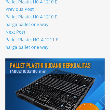
Pallet Plastik H0-4 1210 E
Previous Post
Pallet Plastik H0-4 1210 E
harga pallet one way
Next Post
Pallet Plastik HO-4 1211 E
harga pallet one way