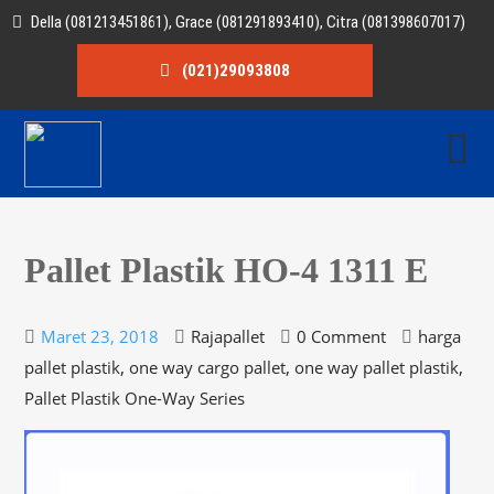
Della (081213451861), Grace (081291893410), Citra (081398607017)
(021)29093808
Pallet Plastik HO-4 1311 E
Maret 23, 2018
Rajapallet
0 Comment
harga
,
,
,
pallet plastik
one way cargo pallet
one way pallet plastik
Pallet Plastik One-Way Series