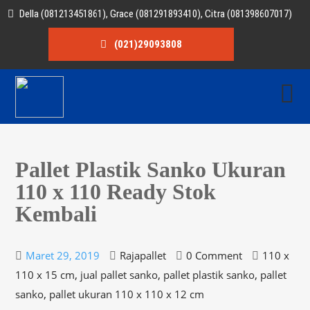
Della (081213451861), Grace (081291893410), Citra (081398607017)
(021)29093808
Pallet Plastik Sanko Ukuran
110 x 110 Ready Stok
Kembali
Maret 29, 2019
Rajapallet
0 Comment
110 x
,
,
,
110 x 15 cm
jual pallet sanko
pallet plastik sanko
pallet
,
sanko
pallet ukuran 110 x 110 x 12 cm