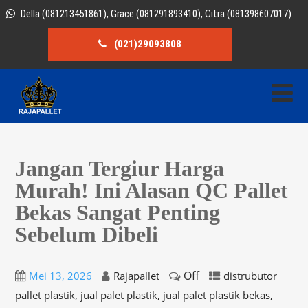
Della (081213451861), Grace (081291893410), Citra (081398607017)
(021)29093808
Jangan Tergiur Harga
Murah! Ini Alasan QC Pallet
Bekas Sangat Penting
Sebelum Dibeli
Off
Mei 13, 2026
Rajapallet
distrubutor
,
,
,
pallet plastik
jual palet plastik
jual palet plastik bekas