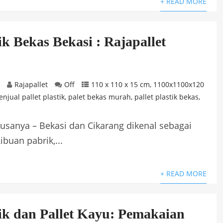
+ READ MORE
tik Bekas Bekasi : Rajapallet
5
Rajapallet
Off
110 x 110 x 15 cm
,
1100x1100x120
njual pallet plastik
,
palet bekas murah
,
pallet plastik bekas
,
t Pusanya – Bekasi dan Cikarang dikenal sebagai
ibuan pabrik,...
+ READ MORE
tik dan Pallet Kayu: Pemakaian