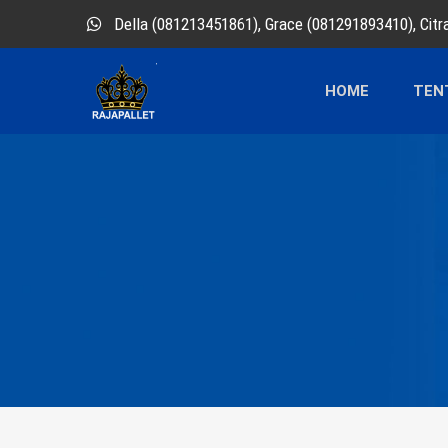
Della (081213451861), Grace (081291893410), Cit
HOME
TEN