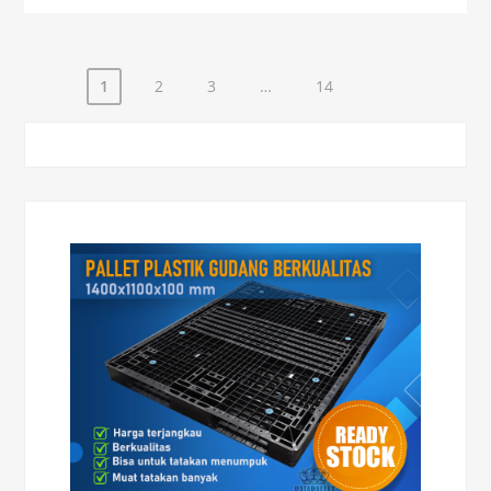
1
2
3
…
14
Paginasi
pos