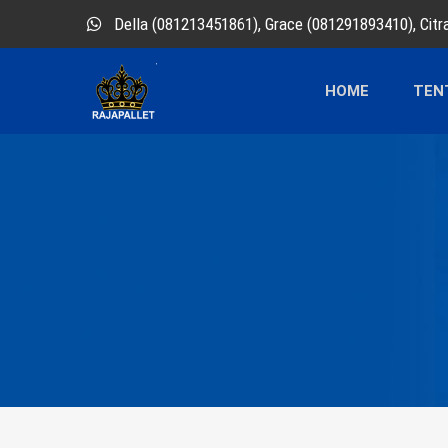
Della (081213451861), Grace (081291893410), Cit
HOME
TEN