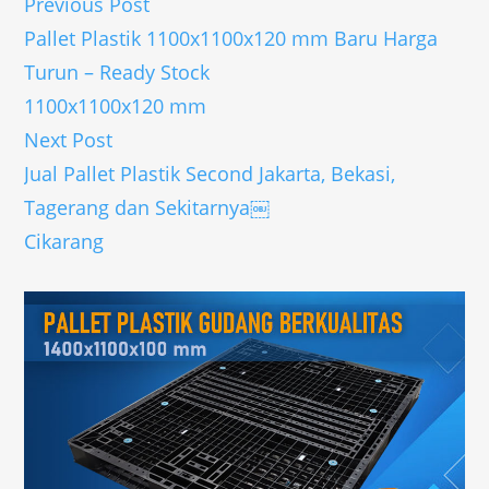
Previous Post
Pallet Plastik 1100x1100x120 mm Baru Harga
Turun – Ready Stock
1100x1100x120 mm
Next Post
Jual Pallet Plastik Second Jakarta, Bekasi,
Tagerang dan Sekitarnya￼
Cikarang