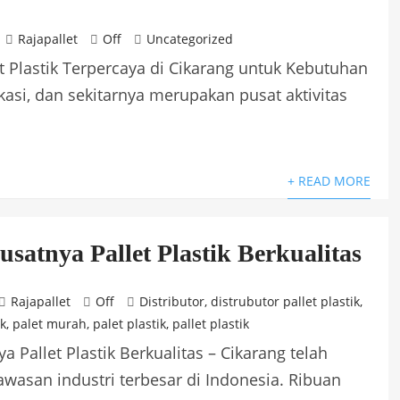
Rajapallet
Off
Uncategorized
et Plastik Terpercaya di Cikarang untuk Kebutuhan
kasi, dan sekitarnya merupakan pusat aktivitas
+ READ MORE
satnya Pallet Plastik Berkualitas
Rajapallet
Off
Distributor
,
distrubutor pallet plastik
,
ik
,
palet murah
,
palet plastik
,
pallet plastik
a Pallet Plastik Berkualitas – Cikarang telah
wasan industri terbesar di Indonesia. Ribuan