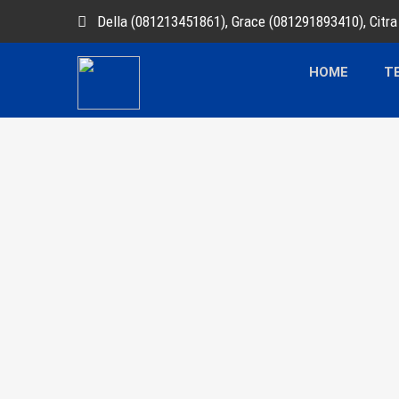
Della (081213451861), Grace (081291893410), Citr
HOME
T