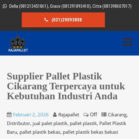
Della (081213451861), Grace (081291893410), Citra (081398607017)
(021)29093808
Supplier Pallet Plastik
Cikarang Terpercaya untuk
Kebutuhan Industri Anda
Off
,
Februari 2, 2026
Rajapallet
Cikarang
,
,
,
Distributor
jual palet plastik
pallet plastik
Pallet Plastik
,
,
Baru
pallet plastik bekas
pallet plastik bekas bekasi