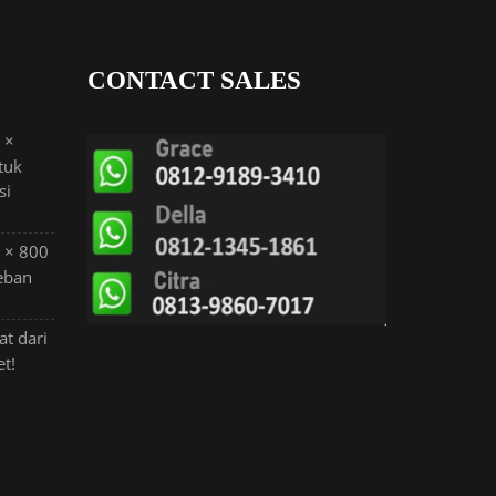
CONTACT SALES
 ×
tuk
si
0 × 800
eban
at dari
et!