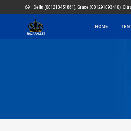
Della (081213451861), Grace (081291893410), Cit
HOME
TEN