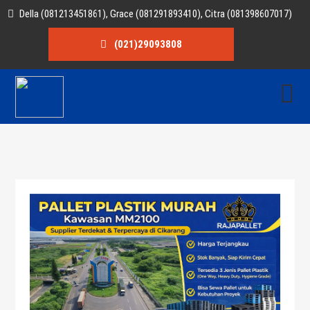
Della (081213451861), Grace (081291893410), Citra (081398607017)
(021)29093808