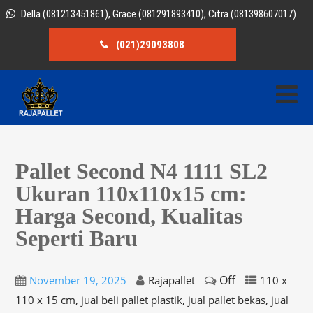
Della (081213451861), Grace (081291893410), Citra (081398607017)
(021)29093808
Pallet Second N4 1111 SL2
Ukuran 110x110x15 cm:
Harga Second, Kualitas
Seperti Baru
Off
November 19, 2025
Rajapallet
110 x
,
,
,
110 x 15 cm
jual beli pallet plastik
jual pallet bekas
jual