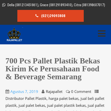
Della (081213451861), Grace (081291893410), Citra (081398607017)
(021)29093808
700 Pcs Pallet Plastik Bekas
Kirim Ke Perusahaan Food
& Beverage Semarang
Agustus 7, 2019
Rajapallet
0 Comment
,
,
Distributor Pallet Plastik
harga palet bekas
jual beli pallet
,
,
,
plastik
jual palet bekas
jual palet plastik bekas
jual pallet