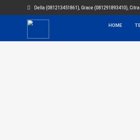
Della (081213451861), Grace (081291893410), Citr
HOME
T