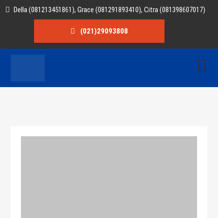
Della (081213451861), Grace (081291893410), Citra (081398607017)
(021)29093808