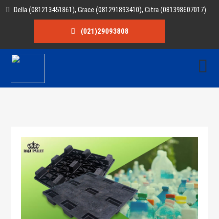
Della (081213451861), Grace (081291893410), Citra (081398607017)
(021)29093808