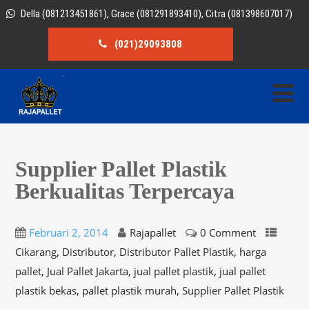
Della (081213451861), Grace (081291893410), Citra (081398607017)
(021)29093808
Supplier Pallet Plastik
Berkualitas Terpercaya
Februari 2, 2014
Rajapallet
0 Comment
,
,
,
Cikarang
Distributor
Distributor Pallet Plastik
harga
,
,
,
pallet
Jual Pallet Jakarta
jual pallet plastik
jual pallet
,
,
plastik bekas
pallet plastik murah
Supplier Pallet Plastik