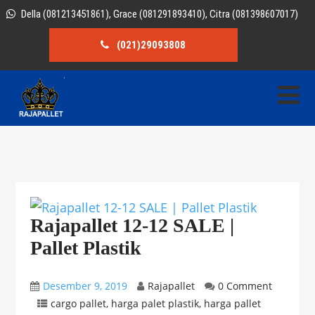
Della (081213451861), Grace (081291893410), Citra (081398607017)
(021)29093808
Rajapallet 12-12 SALE |
Pallet Plastik
Desember 9, 2019
Rajapallet
0 Comment
cargo pallet
,
harga palet plastik
,
harga pallet