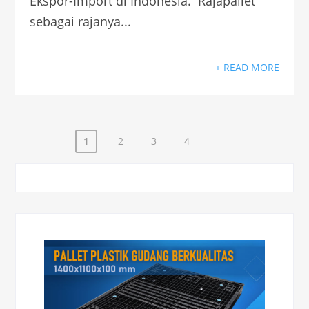
Ekspor-Import di Indonesia. Rajapallet
sebagai rajanya...
+ READ MORE
1
2
3
4
Paginasi
pos