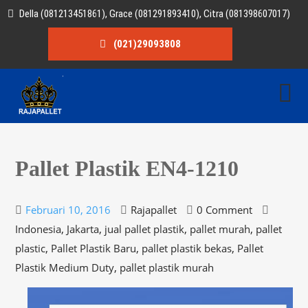
Della (081213451861), Grace (081291893410), Citra (081398607017)
(021)29093808
Pallet Plastik EN4-1210
Februari 10, 2016
Rajapallet
0 Comment
,
,
,
,
Indonesia
Jakarta
jual pallet plastik
pallet murah
pallet
,
,
,
plastic
Pallet Plastik Baru
pallet plastik bekas
Pallet
,
Plastik Medium Duty
pallet plastik murah