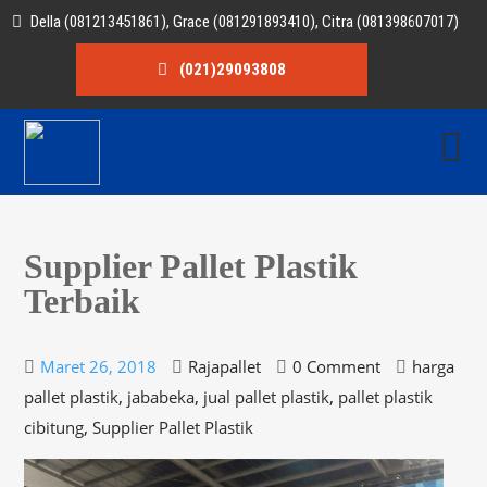
Della (081213451861), Grace (081291893410), Citra (081398607017)
(021)29093808
Supplier Pallet Plastik
Terbaik
Maret 26, 2018
Rajapallet
0 Comment
harga
,
,
,
pallet plastik
jababeka
jual pallet plastik
pallet plastik
,
cibitung
Supplier Pallet Plastik