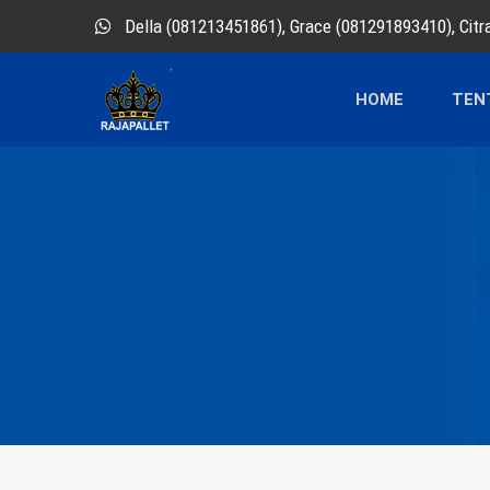
Della (081213451861), Grace (081291893410), Cit
HOME
TEN