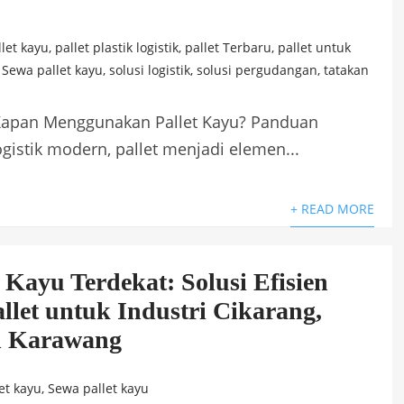
llet kayu
,
pallet plastik logistik
,
pallet Terbaru
,
pallet untuk
,
Sewa pallet kayu
,
solusi logistik
,
solusi pergudangan
,
tatakan
 Kapan Menggunakan Pallet Kayu? Panduan
gistik modern, pallet menjadi elemen...
+ READ MORE
 Kayu Terdekat: Solusi Efisien
llet untuk Industri Cikarang,
n Karawang
et kayu
,
Sewa pallet kayu