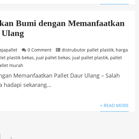
ukan Bumi dengan Memanfaatkan
r Ulang
ajapallet
0 Comment
distrubutor pallet plastik
,
harga
alet plastik bekas
,
jual pallet bekas
,
jual pallet plastik
,
pallet
allet murah
engan Memanfaatkan Pallet Daur Ulang – Salah
 hadapi sekarang...
+ READ MORE
2