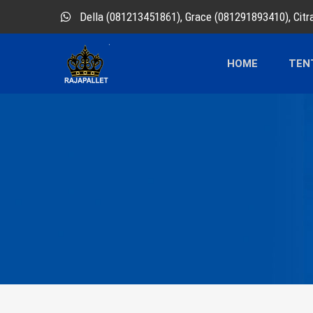
Della (081213451861), Grace (081291893410), Cit
HOME
TEN