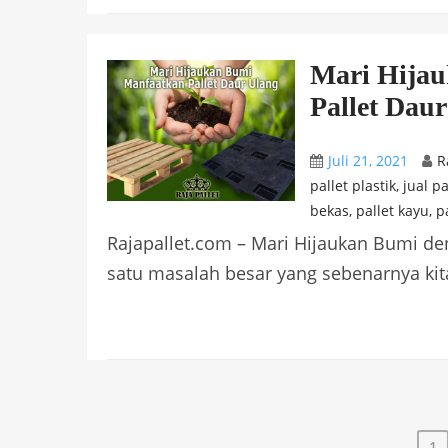
Mari Hija
Pallet Dau
Juli 21, 2021
R
pallet plastik
,
jual p
bekas
,
pallet kayu
,
p
Rajapallet.com – Mari Hijaukan Bumi d
satu masalah besar yang sebenarnya kita
1