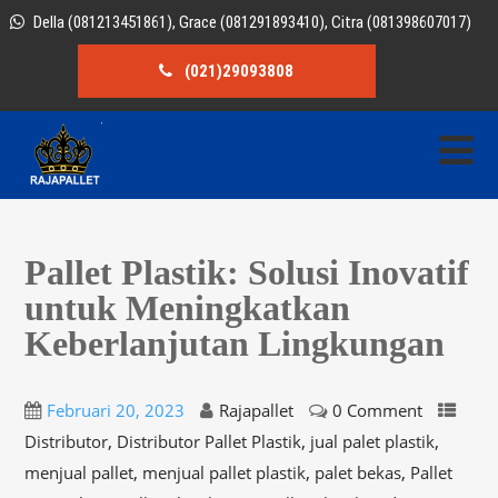
Della (081213451861), Grace (081291893410), Citra (081398607017)
(021)29093808
Pallet Plastik: Solusi Inovatif
untuk Meningkatkan
Keberlanjutan Lingkungan
Februari 20, 2023
Rajapallet
0 Comment
,
,
,
Distributor
Distributor Pallet Plastik
jual palet plastik
,
,
,
menjual pallet
menjual pallet plastik
palet bekas
Pallet