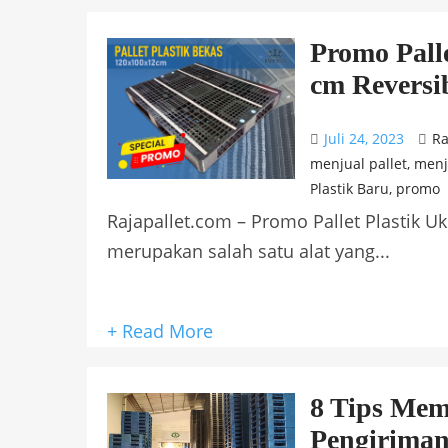
Promo Palle
cm Reversi
Juli 24, 2023
Ra
menjual pallet
,
menju
Plastik Baru
,
promo
Rajapallet.com – Promo Pallet Plastik Uk
merupakan salah satu alat yang...
+ Read More
8 Tips Memi
Pengirima