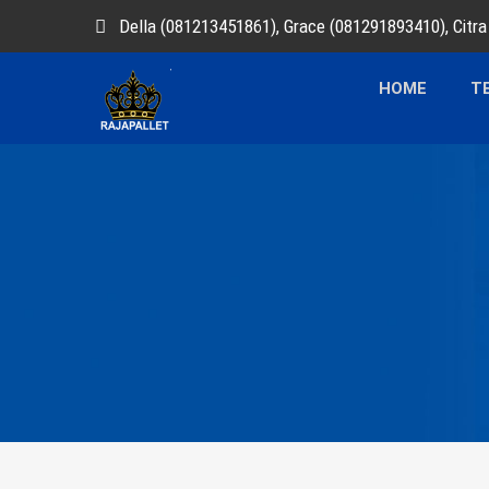
Della (081213451861), Grace (081291893410), Citr
HOME
T