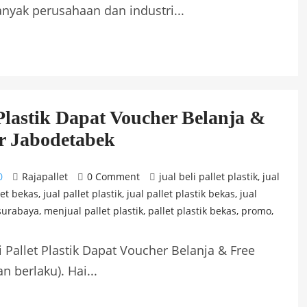
yak perusahaan dan industri...
 Plastik Dapat Voucher Belanja &
r Jabodetabek
0
Rajapallet
0 Comment
jual beli pallet plastik
,
jual
let bekas
,
jual pallet plastik
,
jual pallet plastik bekas
,
jual
 surabaya
,
menjual pallet plastik
,
pallet plastik bekas
,
promo
,
 Pallet Plastik Dapat Voucher Belanja & Free
n berlaku). Hai...