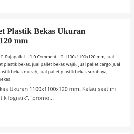
et Plastik Bekas Ukuran
x120 mm
Rajapallet
0 Comment
1100x1100x120 mm
,
jual
et plastik bekas
,
jual pallet bekas wajik
,
jual pallet cargo
,
Jual
plastik bekas murah
,
jual pallet plastik bekas surabaya
,
bekas
Bekas Ukuran 1100x1100x120 mm. Kalau saat ini
k logistik”, “promo...