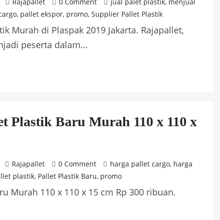
Rajapallet
0 Comment
jual palet plastik
,
menjual
 cargo
,
pallet ekspor
,
promo
,
Supplier Pallet Plastik
ik Murah di Plaspak 2019 Jakarta. Rajapallet,
njadi peserta dalam...
t Plastik Baru Murah 110 x 110 x
Rajapallet
0 Comment
harga pallet cargo
,
harga
llet plastik
,
Pallet Plastik Baru
,
promo
aru Murah 110 x 110 x 15 cm Rp 300 ribuan.