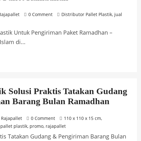
Rajapallet
0 Comment
Distributor Pallet Plastik
,
jual
Plastik Untuk Pengiriman Paket Ramadhan –
slam di...
tik Solusi Praktis Tatakan Gudang
man Barang Bulan Ramadhan
Rajapallet
0 Comment
110 x 110 x 15 cm
,
 pallet plastik
,
promo
,
rajapallet
raktis Tatakan Gudang & Pengiriman Barang Bulan