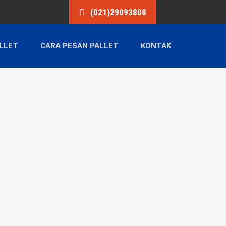
(021)29093808
LLET
CARA PESAN PALLET
KONTAK