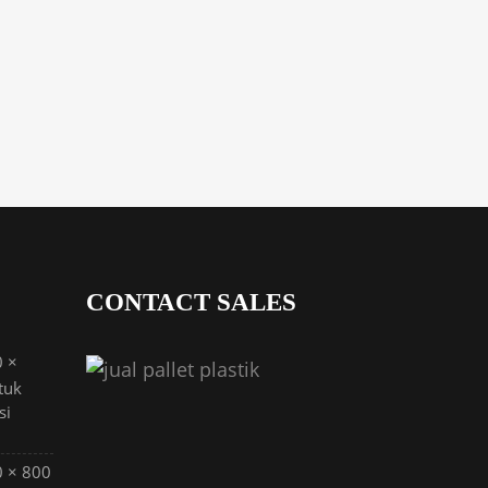
CONTACT SALES
0 ×
tuk
si
0 × 800