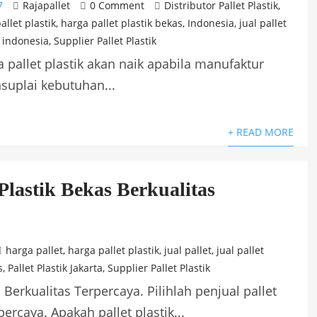
7
Rajapallet
0 Comment
Distributor Pallet Plastik
,
allet plastik
,
harga pallet plastik bekas
,
Indonesia
,
jual pallet
k indonesia
,
Supplier Pallet Plastik
a pallet plastik akan naik apabila manufaktur
suplai kebutuhan...
+ READ MORE
 Plastik Bekas Berkualitas
harga pallet
,
harga pallet plastik
,
jual pallet
,
jual pallet
s
,
Pallet Plastik Jakarta
,
Supplier Pallet Plastik
s Berkualitas Terpercaya. Pilihlah penjual pallet
ercaya. Apakah pallet plastik...