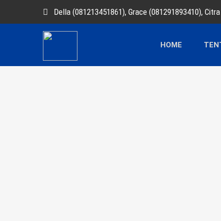
Della (081213451861), Grace (081291893410), Citr
HOME
TEN