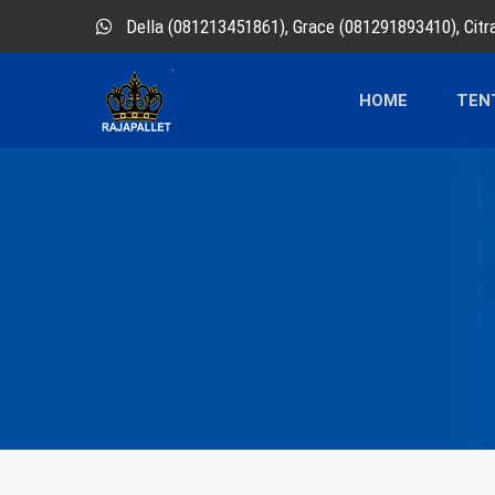
Della (081213451861), Grace (081291893410), Cit
HOME
TEN