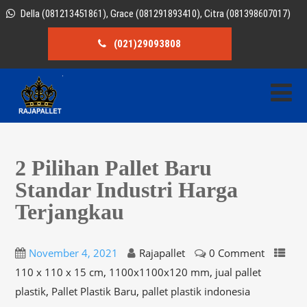
Della (081213451861), Grace (081291893410), Citra (081398607017)
(021)29093808
2 Pilihan Pallet Baru
Standar Industri Harga
Terjangkau
November 4, 2021
Rajapallet
0 Comment
,
,
110 x 110 x 15 cm
1100x1100x120 mm
jual pallet
,
,
plastik
Pallet Plastik Baru
pallet plastik indonesia