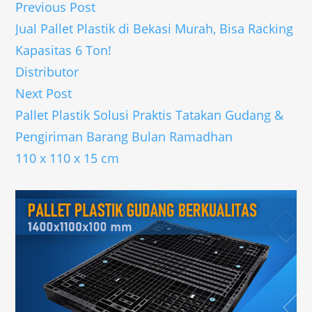
Previous Post
Jual Pallet Plastik di Bekasi Murah, Bisa Racking
Kapasitas 6 Ton!
Distributor
Next Post
Pallet Plastik Solusi Praktis Tatakan Gudang &
Pengiriman Barang Bulan Ramadhan
110 x 110 x 15 cm