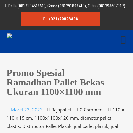
Della (081213451861), Grace (081291893410), Citra (081398607017)
(021)29093808
Promo Spesial
Ramadhan Pallet Bekas
Ukuran 1100×1100 mm
Maret 23, 2023
Rajapallet
0 Comment
110 x
,
,
110 x 15 cm
1100x1100x120 mm
diameter pallet
,
,
,
plastik
Distributor Pallet Plastik
jual pallet plastik
jual