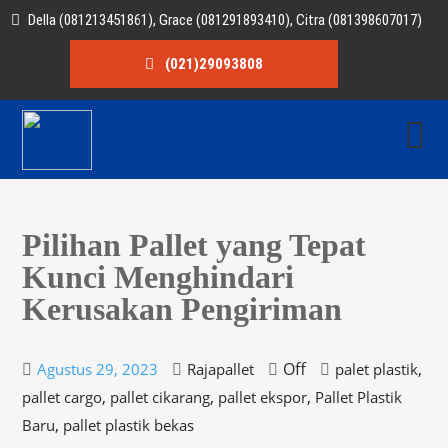
Della (081213451861), Grace (081291893410), Citra (081398607017)
(021)29093808
Pilihan Pallet yang Tepat
Kunci Menghindari
Kerusakan Pengiriman
Off
,
Agustus 29, 2023
Rajapallet
palet plastik
,
,
,
pallet cargo
pallet cikarang
pallet ekspor
Pallet Plastik
,
Baru
pallet plastik bekas