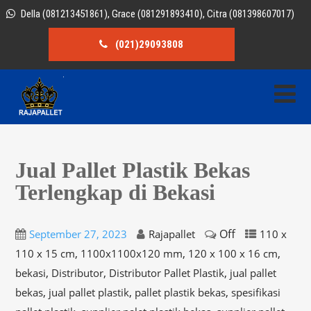
Della (081213451861), Grace (081291893410), Citra (081398607017)
(021)29093808
Jual Pallet Plastik Bekas
Terlengkap di Bekasi
Off
September 27, 2023
Rajapallet
110 x
,
,
,
110 x 15 cm
1100x1100x120 mm
120 x 100 x 16 cm
,
,
,
bekasi
Distributor
Distributor Pallet Plastik
jual pallet
,
,
,
bekas
jual pallet plastik
pallet plastik bekas
spesifikasi