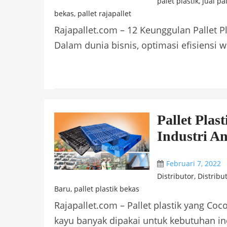
palet plastik
,
jual pal
bekas
,
pallet rajapallet
Rajapallet.com – 12 Keunggulan Pallet Pl
Dalam dunia bisnis, optimasi efisiensi 
Pallet Plas
Industri A
Februari 7, 2022
Distributor
,
Distribut
Baru
,
pallet plastik bekas
Rajapallet.com – Pallet plastik yang Coc
kayu banyak dipakai untuk kebutuhan indu