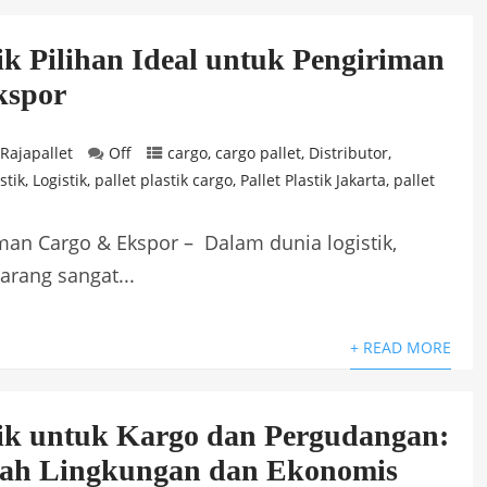
tik Pilihan Ideal untuk Pengiriman
kspor
Rajapallet
Off
cargo
,
cargo pallet
,
Distributor
,
stik
,
Logistik
,
pallet plastik cargo
,
Pallet Plastik Jakarta
,
pallet
riman Cargo & Ekspor – Dalam dunia logistik,
arang sangat...
+ READ MORE
stik untuk Kargo dan Pergudangan:
mah Lingkungan dan Ekonomis