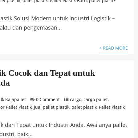
let plastik
,
palet plastik
,
Pallet Plastik Baru
,
pallet plastik
astik Solusi Modern untuk Industri Logistik –
waktu dan pengemasan...
+ READ MORE
tik Cocok dan Tepat untuk
nda
Rajapallet
0 Comment
cargo
,
cargo pallet
,
or Pallet Plastik
,
jual pallet plastik
,
palet plastik
,
Pallet Plastik
ok dan Tepat untuk Industri Anda. Awalanya pallet
stri, baik...