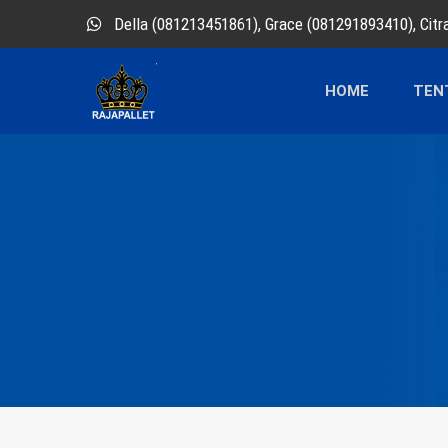
Della (081213451861), Grace (081291893410), Cit
HOME
TEN