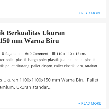
+ READ MORE
tik Berkualitas Ukuran
x150 mm Warna Biru
Rajapallet
0 Comment
110 x 110 x 15 cm
,
or pallet plastik
,
harga palet plastik
,
jual beli pallet plastik
,
tik
,
pallet cikarang
,
pallet ekspor
,
Pallet Plastik Baru
,
tatakan
itas Ukuran 1100x1100x150 mm Warna Biru. Pallet
premium. Ukuran standar...
+ READ MORE