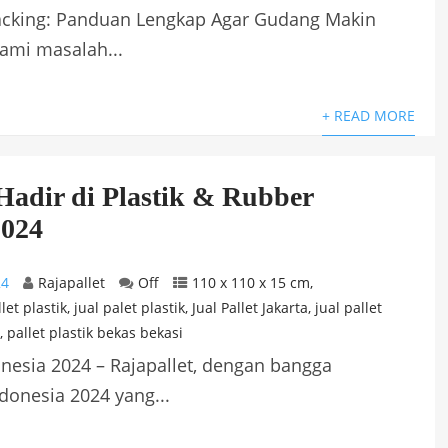
 Racking: Panduan Lengkap Agar Gudang Makin
ami masalah...
+ READ MORE
Hadir di Plastik & Rubber
2024
24
Rajapallet
Off
110 x 110 x 15 cm
,
llet plastik
,
jual palet plastik
,
Jual Pallet Jakarta
,
jual pallet
,
pallet plastik bekas bekasi
onesia 2024 – Rajapallet, dengan bangga
donesia 2024 yang...