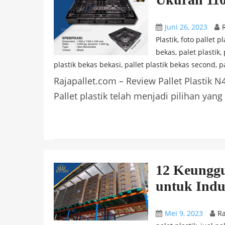
Juni 26, 2023
Plastik
,
foto pallet pl
bekas
,
palet plastik
,
plastik bekas bekasi
,
pallet plastik bekas second
,
p
Rajapallet.com – Review Pallet Plastik
Pallet plastik telah menjadi pilihan yang
12 Keunggu
untuk Indus
Mei 9, 2023
Ra