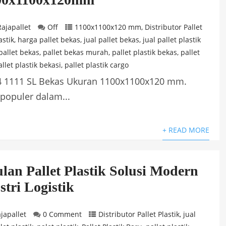
Rajapallet
Off
1100x1100x120 mm
,
Distributor Pallet
astik
,
harga pallet bekas
,
jual pallet bekas
,
jual pallet plastik
pallet bekas
,
pallet bekas murah
,
pallet plastik bekas
,
pallet
allet plastik bekasi
,
pallet plastik cargo
 N4 1111 SL Bekas Ukuran 1100x1100x120 mm.
 populer dalam...
+ READ MORE
lan Pallet Plastik Solusi Modern
tri Logistik
japallet
0 Comment
Distributor Pallet Plastik
,
jual