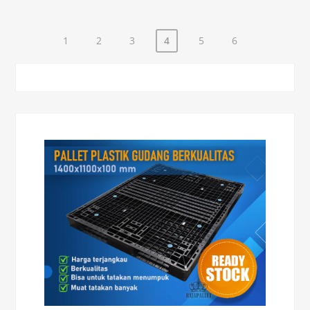
1
2
3
4
5
6
Paginasi
pos