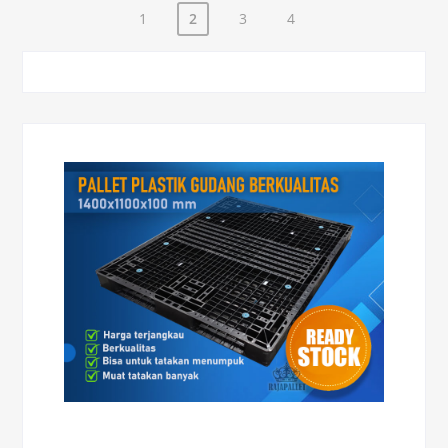
1
2
3
4
Paginasi
pos