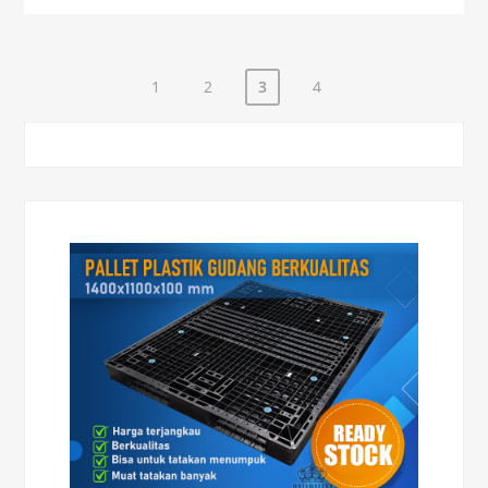
1
2
3
4
Paginasi
pos